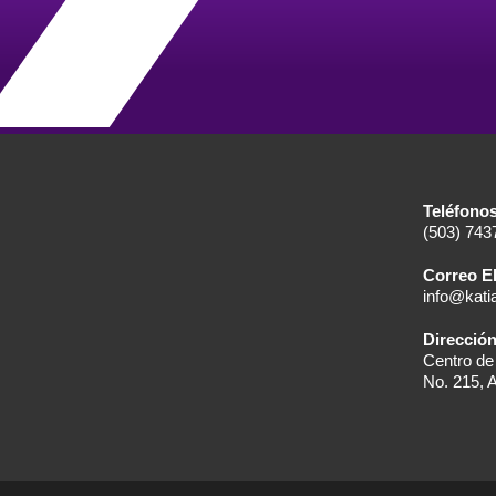
Teléfono
(503) 743
Correo E
info@kat
Direcció
Centro de
No. 215, A