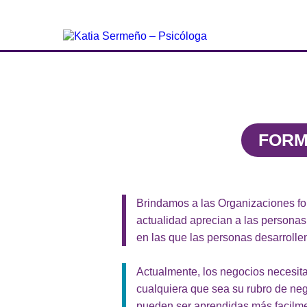
Katia Sermeño – Psicóloga
Servicios Profesionales en Psicología y Crecimie
FORM
Brindamos a las Organizaciones for
actualidad aprecian a las personas
en las que las personas desarrolle
Actualmente, los negocios necesita
cualquiera que sea su rubro de neg
pueden ser aprendidas más facilme