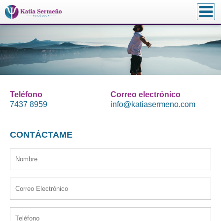
Katia Sermeño – Psicóloga
Servicios Profesionales en Psicología y Crecimiento
Personal
Teléfono
Correo electrónico
7437 8959
info@katiasermeno.com
CONTÁCTAME