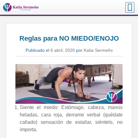
Skip
to
Katia Sermeño – Psicóloga
Servicios Profesionales en Psicología y Crecimiento
content
Personal
Reglas para NO MIEDO/ENOJO
Publicado el
6 abril, 2020
por
Katia Sermeño
Siente el miedo: Estómago, cabeza, manos
heladas, cara roja, derrame verbal (quédate
callado) sensación de estallar, siéntelo, no
importa.